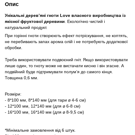
Опис
Унікальні деревʼяні гноти Love власного виробництва із
якісної фруктової деревини
. Екологічно чистий і
натуральний продукт.
При горінні гноти створюють ефект потріскування, не коптять,
не перебивають запах арома олій і не потребують додаткової
обробки.
Треба використовувати подвоєний гніт. Якщо використовувати
лише один, то гноту може не вистачати кисню і він згасне. А
подвійний буде підтримувати полумʼя до самого кінця.
Товщина 0,6 мм.
Розміри:
- 8*100 мм, 8*140 мм (для тари ⌀ 4-6 см)
- 12*100 мм, 12*140 мм (для ⌀ 6-8 см)
- 16*100 мм, 16*140 мм (для ⌀ 8-9,5 см)
*Мінімальне замовлення від 6 штук.