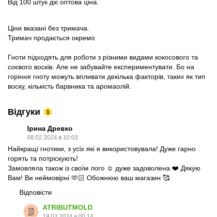
Від 100 штук діє оптова ціна.
Ціни вказані без тримача.
Тримач продається окремо
Гноти підходять для роботи з різними видами кокосового та
соєвого восків. Але не забувайте експериментувати. Бо на
горіння гноту можуть впливати декілька факторів, таких як тип
воску, кількість барвника та аромаолій.
Відгуки
1
Ірина Древко
08.02.2024 в 10:03
Найкращі гнотики, з усіх які я використовувала! Дуже гарно
горять та потріскують!
Замовляла також із своїм лого ☺️ дуже задоволена ❤️ Дякую
Вам! Ви неймовірні 🫶🏻 Обожнюю ваш магазин 🥰
Відповісти
ATRIBUTMOLD
19.02.2024 в 00:14