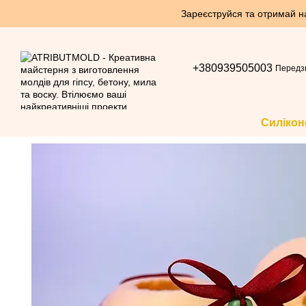
Перейти до основного контенту
Зареєструйся та отримай нак
+380939505003
Передз
Силікон