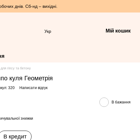
бочих днів. Сб-нд – вихідні.
Мій кошик
Укр
ня
для гіпсу та бетону
по куля Геометрія
кул: 320
Написати відгук
В бажання
ичувальної знижки
В кредит