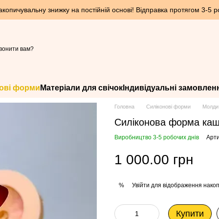
опичувальну знижку на постійній основі! Відправка протягом 3-5 ро
вонити вам?
ові форми
Матеріали для свічок
Індивідуальні замовлен
Головна
Силіконові форми
Молди 
Силіконова форма каш
Виробництво 3-5 робочих днів
Арти
1 000.00 грн
Увійти
для відображення накоп
%
Купити