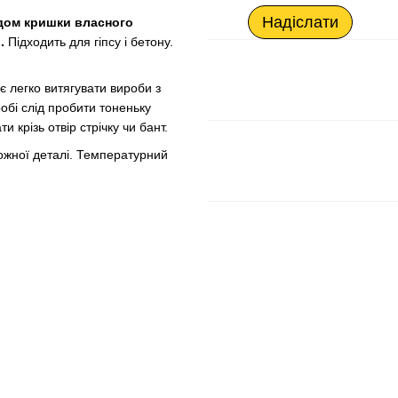
Надіслати
лдом кришки власного
.
Підходить для гіпсу і бетону.
яє легко витягувати вироби з
обі слід пробити тоненьку
 крізь отвір стрічку чи бант.
ожної деталі. Температурний