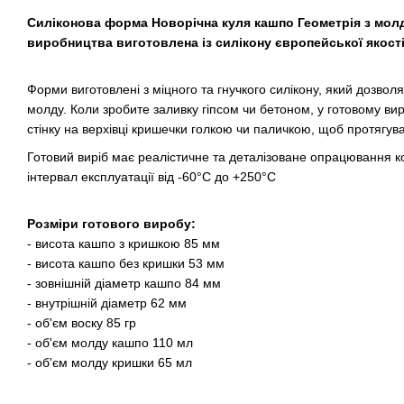
Силіконова форма Новорічна куля кашпо Геометрія з мо
виробництва виготовлена із силікону європейської якості
Форми виготовлені ​​з міцного та гнучкого силікону, який дозвол
молду. Коли зробите заливку гіпсом чи бетоном, у готовому вир
стінку на верхівці кришечки голкою чи паличкою, щоб протягувати
Готовий виріб має реалістичне та деталізоване опрацювання к
інтервал експлуатації від -60°C до +250°C
Розміри готового виробу:
- висота кашпо з кришкою 85 мм
- висота кашпо без кришки 53 мм
- зовнішній діаметр кашпо 84 мм
- внутрішній діаметр 62 мм
- об'єм воску 85 гр
- об'єм молду кашпо 110 мл
- об'єм молду кришки 65 мл