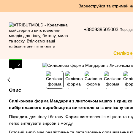
Перейти до основного контенту
Зареєструйся та отримай нак
+380939505003
Передз
Силікон
5
5
Опис
Силіконова форма Мандарин з листочком кашпо з кришко
вибір власного виробництва виготовлена із силікону євро
Підходить для гіпсу і бетону. Форми виготовлені ​​з міцного та г
легко витягувати вироби з молду.
Готовий виріб має реалістичне та деталізоване опрацювання к