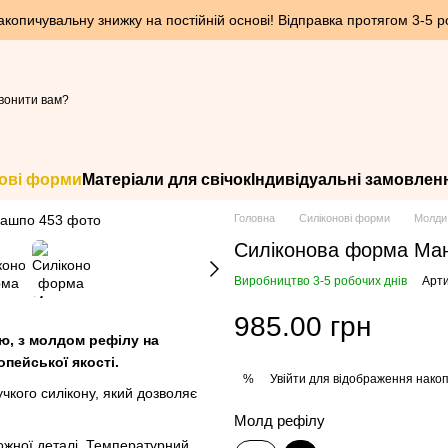
опичувальну знижку на постійній основі! Відправка протягом 3-5 ро
вонити вам?
ові форми
Матеріали для свічок
Індивідуальні замовлен
Головна
Силіконові форми
Молди 
Силіконова форма Ман
Виробництво 3-5 робочих днів
Арти
985.00 грн
ю, з молдом рефілу на
пейської якості.
Увійти
для відображення накоп
%
нучкого силікону, який дозволяє
Молд рефілу
ожної деталі. Температурний