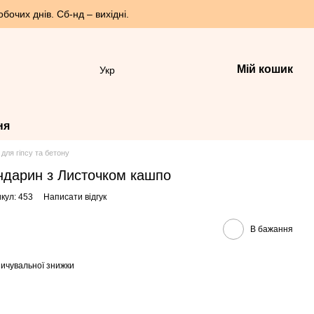
бочих днів. Сб-нд – вихідні.
Мій кошик
Укр
ня
для гіпсу та бетону
дарин з Листочком кашпо
кул: 453
Написати відгук
В бажання
ичувальної знижки