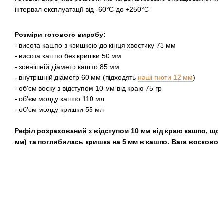
інтервал експлуатації від -60°C до +250°C
Розміри готового виробу:
- висота кашпо з кришкою до кінця хвостику 73 мм
- висота кашпо без кришки 50 мм
- зовнішній діаметр кашпо 85 мм
- внутрішній діаметр 60 мм (підходять
наші гноти 12 мм
)
- об'єм воску з відступом 10 мм від краю 75 гр
- об'єм молду кашпо 110 мл
- об'єм молду кришки 55 мл
Рефіл розрахований з відступом 10 мм від краю кашпо, щ
мм) та поглибилась кришка на 5 мм в кашпо. Вага восково