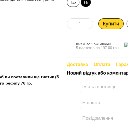
Так
Ні
Купити
ПОКУПКА ЧАСТИНАМИ
5 платежів по 197.00 грн
Доставка
Оплата
Гара
Новий відгук або комента
об ви поставили ще гнотик (5
го рефілу 70 гр.