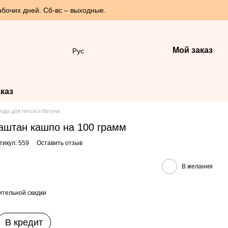
абочих дней. Сб-вс – выходные.
Мой заказ
Рус
каз
лды для гипса и бетона
аштан кашпо на 100 грамм
тикул: 559
Оставить отзыв
В желания
тельной скидки
В кредит