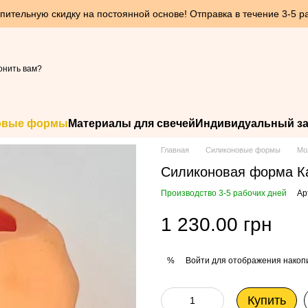
пительную скидку на постоянной основе! Отправка в течение 3-5 р
онить вам?
овые формы
Материалы для свечей
Индивидуальный за
Главная
Силиконовые формы
Мо
Силиконовая форма К
Производство 3-5 рабочих дней
Ар
1 230.00 грн
Войти
для отображения накопи
%
Купить