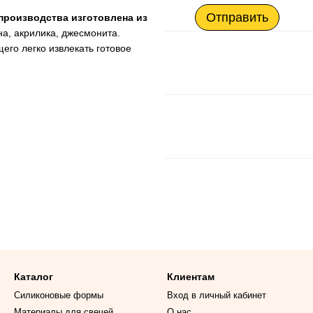
Отправить
роизводства изготовлена ​​из
на, акрилика, джесмонита.
щего легко извлекать готовое
Каталог
Клиентам
Силиконовые формы
Вход в личный кабинет
Материалы для свечей
О нас