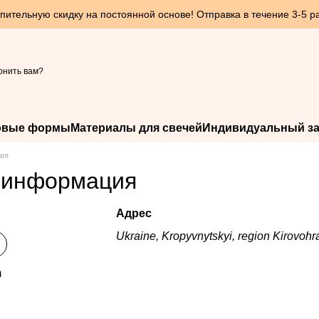
пительную скидку на постоянной основе! Отправка в течение 3-5 р
онить вам?
овые формы
Материалы для свечей
Индивидуальный за
ция
 информация
Адрес
Ukraine, Kropyvnytskyi, region Kirovohrad
m