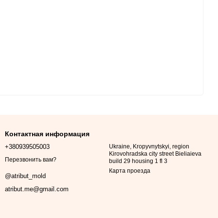
Контактная информация
+380939505003
Ukraine, Kropyvnytskyi, region
Kirovohradska city street Bieliaieva
Перезвонить вам?
build 29 housing 1 fl 3
Карта проезда
@atribut_mold
atribut.me@gmail.com