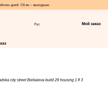
абочих дней. Сб-вс – выходные.
Мой заказ
Рус
каз
ska city street Bieliaieva build 29 housing 1 fl 3