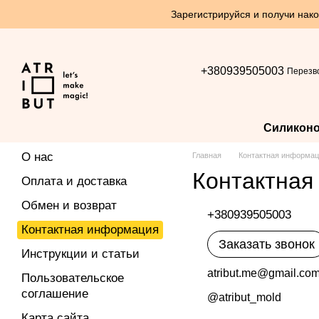
Перейти к основному контенту
Зарегистрируйся и получи нако
+380939505003
Перезв
Силикон
О нас
Главная
Контактная информа
Контактная
Оплата и доставка
Обмен и возврат
+380939505003
Контактная информация
Заказать звонок
Инструкции и статьи
atribut.me@gmail.co
Пользовательское
соглашение
@atribut_mold
Карта сайта