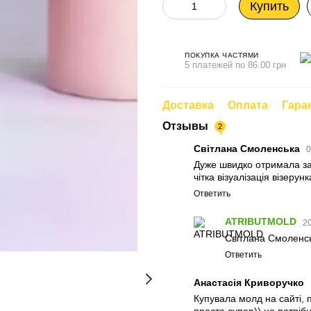
Купить
ПОКУПКА ЧАСТЯМИ
5 платежей по 86.00 грн
Доставка
Оплата
Гара
Отзывы
2
Світлана Смоленська
0
Дуже швидко отримала за
чітка візуалізація візеру
Ответить
ATRIBUTMOLD
20
Світлана Смоленськ
Ответить
Анастасія Криворучко
Купувала молд на сайті, 
просто супер)) не потріб