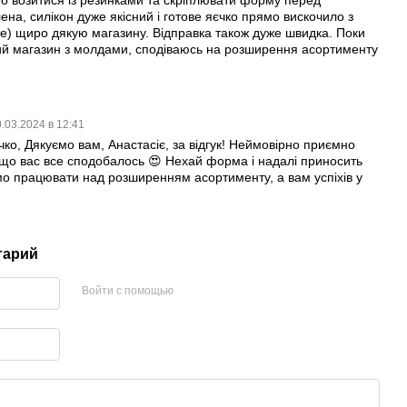
ена, силікон дуже якісний і готове яєчко прямо вискочило з
е) щиро дякую магазину. Відправка також дуже швидка. Поки
й магазин з молдами, сподіваюсь на розширення асортименту
.03.2024 в 12:41
ко, Дякуємо вам, Анастасіє, за відгук! Неймовірно приємно
, що вас все сподобалось 😍 Нехай форма і надалі приносить
о працювати над розширенням асортименту, а вам успіхів у
тарий
Войти с помощью