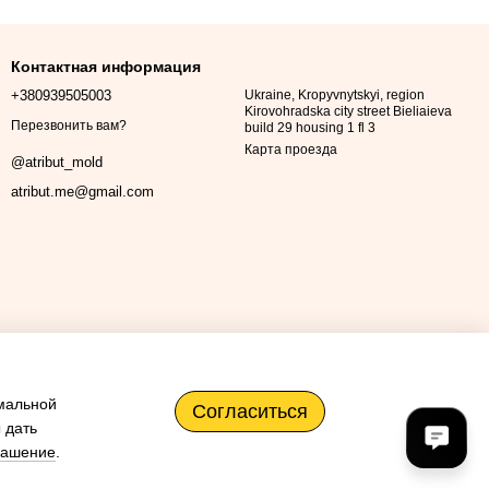
Контактная информация
+380939505003
Ukraine, Kropyvnytskyi, region
Kirovohradska city street Bieliaieva
Перезвонить вам?
build 29 housing 1 fl 3
Карта проезда
@atribut_mold
atribut.me@gmail.com
имальной
Согласиться
 дать
лашение
.