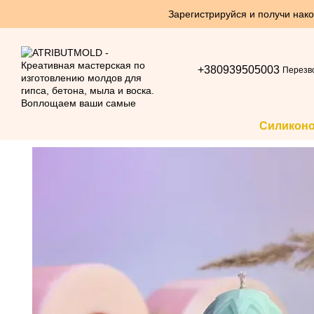
Перейти к основному контенту
Зарегистрируйся и получи нако
+380939505003
Перезв
Силикон