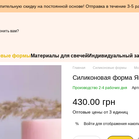
пительную скидку на постоянной основе! Отправка в течение 3-5 р
онить вам?
овые формы
Материалы для свечей
Индивидуальный за
Главная
Силиконовые формы
Мо
Силиконовая форма Я
Производство 2-4 рабочих дня
Арт
430.00 грн
Оптовые цены от 3 единиц
Войти
для отображения накопи
%