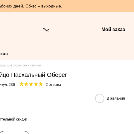
абочих дней. Сб-вс – выходные.
Мой заказ
Рус
каз
лды для формовых свечей
йцо Пасхальный Оберег
икул: 236
2 отзыва
В желания
тельной скидки