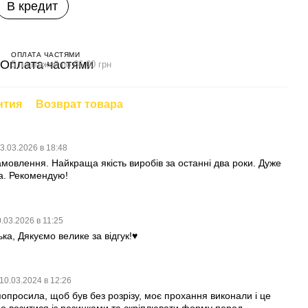
В кредит
ОПЛАТА ЧАСТЯМИ
5 платежей по 86.00 грн
нтия
Возврат товара
3.03.2026 в 18:48
мовлення. Найкраща якість виробів за останні два роки. Дуже
нка. Рекомендую!
.03.2026 в 11:25
а, Дякуємо велике за відгук!♥️
10.03.2024 в 12:26
попросила, щоб був без розрізу, моє прохання виконали і це
но возитися із резинками та скріплювати форму перед