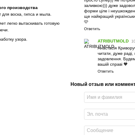
заливкою))) дуже задовол
ого производства
форми ціле і неушкожден
 для воска, гипса и мыла.
ще найкращий українськи
🩷
яет легко вытаскивать готовую
Ответить
вечи.
аботку узора.
ATRIBUTMOLD
10
Анастасія Криворуч
читати, дуже раді
задовлення. Будем
вашій справі 🧡
Ответить
Новый отзыв или коммен