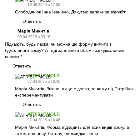
18.08.2025 в 12:06
Слободянюк Інна Іванівно, Дякуємо велике за відгук!♥️
Ответить
Марія Микитів
03.04.2025 в 03:18
Підкажіть, будь ласка, чи можна цю форму вилити з
бджолиного воску? А тоді заповнити обʼєм теж бджолиним
воском?
Ответить
ATRIBUTMOLD
07.04.2025 в 16:45
Марія Микитів, Звісно, якщо є досвіт, то чому ні) Потрібно
експерементувати
Ответить
ATRIBUTMOLD
07.04.2025 в 16:46
Марія Микитів, Форма підходить для всих видів воску, а
також для гіпсу, бетону, епоксидки і інше.