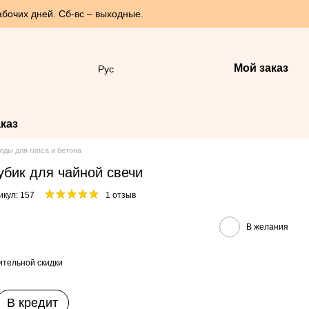
абочих дней. Сб-вс – выходные.
Мой заказ
Рус
каз
лды для гипса и бетона
бик для чайной свечи
икул: 157
1 отзыв
В желания
тельной скидки
В кредит