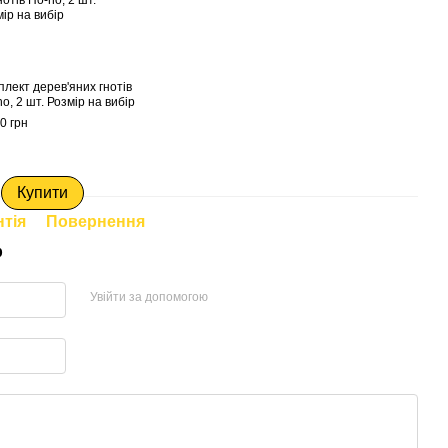
лект дерев'яних гнотів
o, 2 шт. Розмір на вибір
0 грн
Купити
нтія
Повернення
р
Увійти за допомогою