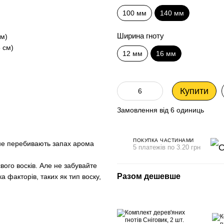
100 мм
140 мм
Ширина гноту
см)
 см)
12 мм
16 мм
Купити
Замовлення від 6 одиниць
ПОКУПКА ЧАСТИНАМИ
 не перебивають запах арома
5 платежів по 3.20 грн
вого восків. Але не забувайте
Разом дешевше
 факторів, таких як тип воску,