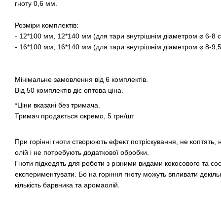
гноту 0,6 мм.
Розміри комплектів:
- 12*100 мм, 12*140 мм (для тари внутрішнім діаметром ⌀ 6-8 
- 16*100 мм, 16*140 мм (для тари внутрішнім діаметром ⌀ 8-9,5
Мінімальне замовлення від 6 комплектів.
Від 50 комплектів діє оптова ціна.
*Ціни вказані без тримача.
Тримач продається окремо, 5 грн/шт
При горінні гноти створюють ефект потріскування, не коптять,
олій і не потребують додаткової обробки.
Гноти підходять для роботи з різними видами кокосового та соє
експериментувати. Бо на горіння гноту можуть впливати декілька
кількість барвника та аромаолій.