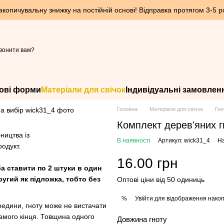
опичувальну знижку на постійній основі! Відправка протягом 3-5 ро
вонити вам?
ові форми
Матеріали для свічок
Індивідуальні замовлен
Головна
Матеріали для свічок
Гно
Комплект дерев'яних гн
ництва із
В наявності
Артикул: wick31_4
На
родукт.
16.00 грн
ба ставити по 2 штуки в один
угий як підложка, тобто без
Оптові ціни від 50 одиниць
Увійти
для відображення накоп
%
редини, гноту може не вистачати
самого кінця. Товщина одного
Довжина гноту