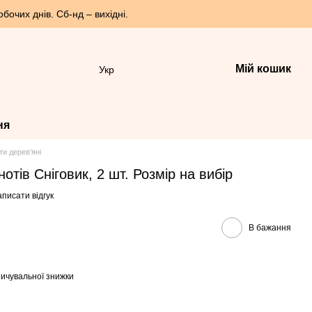
бочих днів. Сб-нд – вихідні.
Мій кошик
Укр
ня
ти дерев'яні
отів Сніговик, 2 шт. Розмір на вибір
писати відгук
В бажання
ичувальної знижки