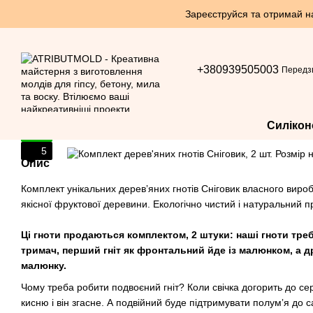
Перейти до основного контенту
Зареєструйся та отримай нак
+380939505003
Передз
Силікон
5
5
Опис
Комплект унікальних деревʼяних гнотів Сніговик власного вироб
якісної фруктової деревини. Екологічно чистий і натуральний п
Ці гноти продаються комплектом, 2 штуки: наші гноти тре
тримач, перший гніт як фронтальний йде із малюнком, а др
малюнку.
Чому треба робити подвоєний гніт? Коли свічка догорить до се
кисню і він згасне. А подвійний буде підтримувати полумʼя до 