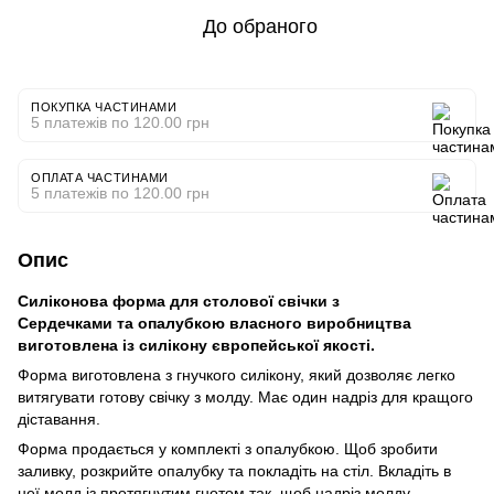
До обраного
ПОКУПКА ЧАСТИНАМИ
5 платежів по 120.00 грн
ОПЛАТА ЧАСТИНАМИ
5 платежів по 120.00 грн
Опис
Силіконова форма для столової свічки з
Сердечками та опалубкою власного виробництва
виготовлена із силікону європейської якості.
Форма виготовлена ​​з гнучкого силікону, який дозволяє легко
витягувати готову свічку з молду. Має один надріз для кращого
діставання.
Форма продається у комплекті з опалубкою. Щоб зробити
заливку, розкрийте опалубку та покладіть на стіл. Вкладіть в
неї молд із протягнутим гнотом так, щоб надріз молду