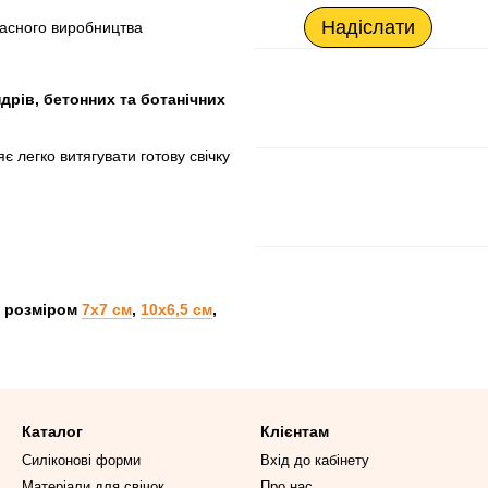
Надіслати
ласного виробництва
дрів, бетонних та ботанічних
яє легко витягувати готову свічку
в розміром
7х7 cм
,
10х6,5 cм
,
Каталог
Клієнтам
Силіконові форми
Вхід до кабінету
Матеріали для свічок
Про нас