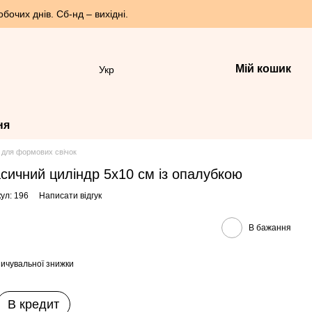
бочих днів. Сб-нд – вихідні.
Мій кошик
Укр
ня
 для формових свічок
сичний циліндр 5х10 см із опалубкою
ул: 196
Написати відгук
В бажання
ичувальної знижки
В кредит