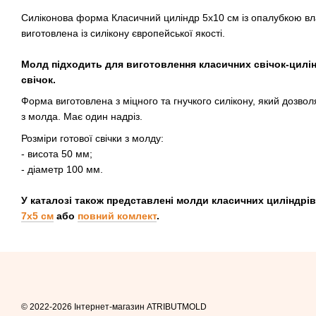
Силіконова форма Класичний циліндр 5х10 см із опалубкою в
виготовлена із силікону європейської якості.
Молд підходить для виготовлення класичних свічок-цилін
свічок.
Форма виготовлена ​​з міцного та гнучкого силікону, який дозвол
з молда. Має один надріз.
Розміри готової свічки з молду:
- висота 50 мм;
- діаметр 100 мм.
У каталозі також представлені молди класичних циліндрі
7х5 см
або
повний комлект
.
© 2022-2026 Інтернет-магазин ATRIBUTMOLD