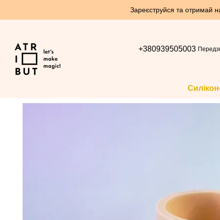
Перейти до основного контенту
Зареєструйся та отримай нак
+380939505003
Передз
Силікон