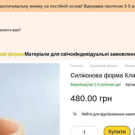
опичувальну знижку на постійній основі! Відправка протягом 3-5 ро
вонити вам?
ові форми
Матеріали для свічок
Індивідуальні замовлен
Головна
Силіконові форми
Молди
Силіконова форма Кла
Виробництво 2-4 робочих дні
Артик
480.00 грн
Увійти
для відображення накоп
%
Купити