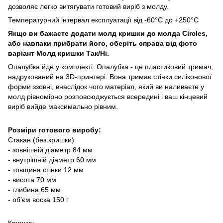
дозволяє легко витягувати готовий виріб з молду.
Температурний інтервал експлуатації від -60°C до +250°C
Якщо ви бажаєте додати молд кришки до молда Circles,
або навпаки прибрати його, оберіть справа від фото
варіант Молд кришки Так/Ні.
Опалубка йде у комплекті. Опалубка - це пластиковий тримач,
надрукований на 3D-принтері. Вона тримає стінки силіконової
форми ззовні, внаслідок чого матеріал, який ви наливаєте у
молд рівномірно розповсюджується всередині і ваш кінцевий
виріб вийде максимально рівним.
Розміри готового виробу:
Стакан (без кришки):
- зовнішній діаметр 84 мм
- внутрішній діаметр 60 мм
- товщина стінки 12 мм
- висота 70 мм
- глибина 65 мм
- об’єм воска 150 г
Кришка: