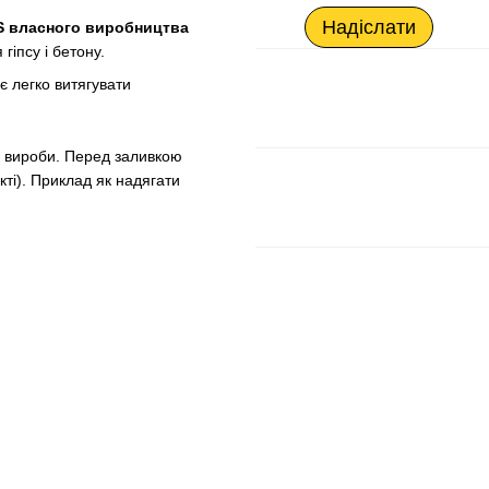
Надіслати
 S власного виробництва
гіпсу і бетону.
є легко витягувати
і вироби. Перед заливкою
кті). Приклад як надягати