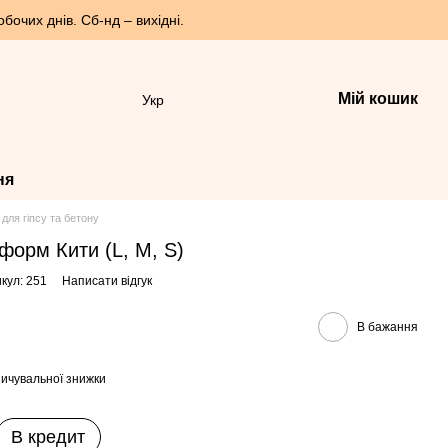
бочих днів. Сб-нд – вихідні.
Мій кошик
Укр
ня
для гіпсу та бетону
форм Кити (L, M, S)
кул: 251
Написати відгук
В бажання
ичувальної знижки
В кредит