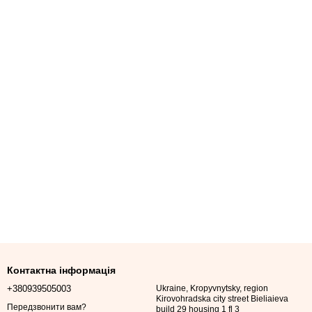
Контактна інформація
+380939505003
Ukraine, Kropyvnytsky, region
Kirovohradska city street Bieliaieva
Передзвонити вам?
build 29 housing 1 fl 3