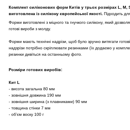
Комплект силіконових форм Китів у трьох розмірах L, М,
виготовлена із силікону європейської якості.
Підходить для 
Форми виготовлені з міцного та гнучкого силікону, який дозволя
готові вироби з молду.
Форми мають технічні надрізи, щоб було зручно витягати готов
надзрізи потрібно скріплювати резинками (їх додаємо у компле
резинки дивіться на останньому фото.
Розміри готових виробів:
Кит L
- висота загальна 80 мм
- зовнішня довжина 190 мм
- зовнішня ширина (з плавниками) 90 мм
- товщина стінки 7 мм
- об’єм воску 100 г