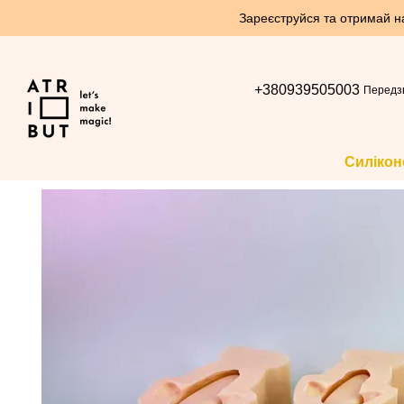
Перейти до основного контенту
Зареєструйся та отримай нак
+380939505003
Передз
Силікон