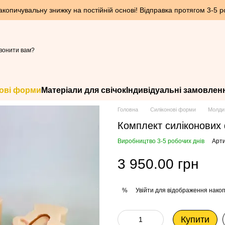
опичувальну знижку на постійній основі! Відправка протягом 3-5 ро
вонити вам?
ові форми
Матеріали для свічок
Індивідуальні замовлен
Головна
Силіконові форми
Молди 
Комплект cиліконових 
Виробництво 3-5 робочих днів
Арти
3 950.00 грн
Увійти
для відображення накоп
%
Купити